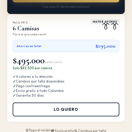
9 de cada 10 clientes eligen este pack
MAYOR AHORRO
PACK PRO
👔👔
6 Camisas
Para el que sabe vestir
$195.000
Ahorras en total
$495.000
$690.000
Solo $82.500 por camisa
✓
6 colores a tu elección
✓
Cambios por talla disponibles
✓
Pago contraentrega
✓
Envío gratis a todo Colombia
✓
Garantía 30 días
LO QUIERO
🔒 Pago al recibir
🚚 Envío gratis
🔄 Cambios por talla