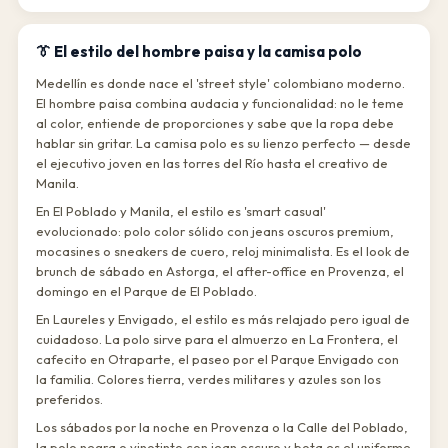
👔 El estilo del hombre paisa y la camisa polo
Medellín es donde nace el 'street style' colombiano moderno.
El hombre paisa combina audacia y funcionalidad: no le teme
al color, entiende de proporciones y sabe que la ropa debe
hablar sin gritar. La camisa polo es su lienzo perfecto — desde
el ejecutivo joven en las torres del Río hasta el creativo de
Manila.
En El Poblado y Manila, el estilo es 'smart casual'
evolucionado: polo color sólido con jeans oscuros premium,
mocasines o sneakers de cuero, reloj minimalista. Es el look de
brunch de sábado en Astorga, el after-office en Provenza, el
domingo en el Parque de El Poblado.
En Laureles y Envigado, el estilo es más relajado pero igual de
cuidadoso. La polo sirve para el almuerzo en La Frontera, el
cafecito en Otraparte, el paseo por el Parque Envigado con
la familia. Colores tierra, verdes militares y azules son los
preferidos.
Los sábados por la noche en Provenza o la Calle del Poblado,
la polo negra o vinotinto con jean oscuro y bota es el uniforme