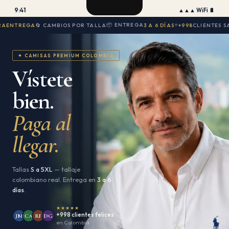
9:41
▲▲▲ WiFi 🔋
📦 ENTREGA
⭐
REGA
🔄 CAMBIOS POR TALLA
3 A 6 DÍAS
+998
CLIENTES SATISFE
✦ CAMISAS PREMIUM COLOMBIA
Camisas Polo para Hombr
Vístete
bien.
Paga al
llegar.
Tallas
S a 5XL
— tallaje
colombiano real. Entrega en
3 a 6
días
.
★★★★★
+998 clientes felices
JM
CA
RF
DG
en Colombia