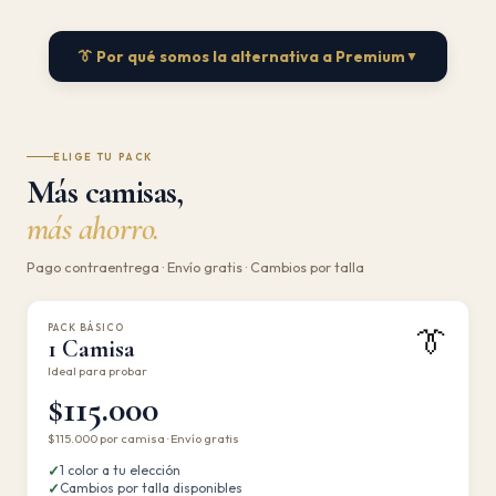
👔 Por qué somos la alternativa a Premium
▼
ELIGE TU PACK
Más camisas,
más ahorro.
Pago contraentrega · Envío gratis · Cambios por talla
PACK BÁSICO
👔
1 Camisa
Ideal para probar
$115.000
$115.000 por camisa · Envío gratis
✓
1 color a tu elección
✓
Cambios por talla disponibles