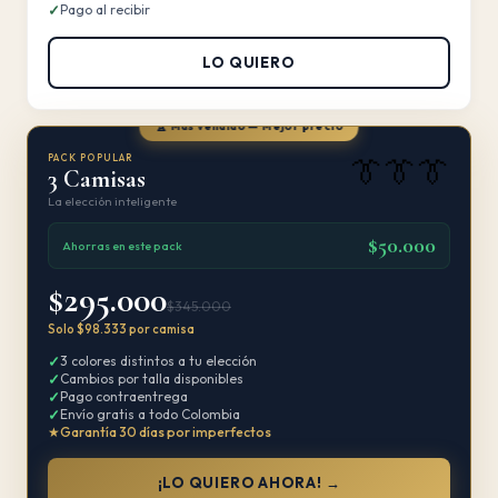
✓
Pago al recibir
LO QUIERO
🏆 Más vendido — Mejor precio
PACK POPULAR
👔👔👔
3 Camisas
La elección inteligente
$50.000
Ahorras en este pack
$295.000
$345.000
Solo $98.333 por camisa
✓
3 colores distintos a tu elección
✓
Cambios por talla disponibles
✓
Pago contraentrega
✓
Envío gratis a todo Colombia
★
Garantía 30 días por imperfectos
¡LO QUIERO AHORA! →