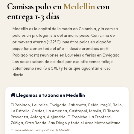
Camisas polo en
Medellín
con
entrega 1-3 días
Medellín es la capital de la moda en Colombia, y la camisa
polo es un protagonista del armario paisa. Con clima de
primavera eterna (~22°C), nuestros polos en algodón
pique funcionan todo el año — desde brunches en El
Poblado hasta reuniones en Laureles o ferias en Envigado.
Los paisas saben de calidad: por eso ofrecemos tallaje
colombiano real (S a 5XL) y telas que aguantan el uso
diario.
🚚 Llegamos a tu zona en Medellín
El Poblado, Laureles, Envigado, Sabaneta, Belén, Itagüí, Bello,
La Estrella, Caldas, La América, Castropol, Manila, El Tesoro,
Provenza, Astorga, Alejandría, El Trapiche, La Frontera,
Zúñiga, Otra Banda, San Diego y toda el Área Metropolitana.
Y a todo el área metropolitana de Medellín.