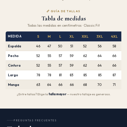
📏 GUÍA DE TALLAS
Tabla de medidas
Todas las medidas en centímetros · Classic Fit
MEDIDA
S
M
L
XL
XXL
3XL
4XL
Espalda
46
47
50
51
52
56
58
Pecho
52
55
57
59
62
64
66
Cintura
52
55
57
59
62
64
66
Largo
78
78
81
83
85
85
87
Manga
63
64
66
66
68
70
71
¿Entre tallas? Elige la
talla mayor
— nuestro tallaje es generoso.
PREGUNTAS FRECUENTES