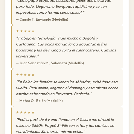
"Como papá ocupado, necesitaba polos que me sirvan
para todo. Llegaron a Envigado rapidísimo y se ven
impecables tanto formal como casual."
— Camilo T., Envigado (Medellín)
★★★★★
"Trabajo en tecnología, viajo mucho a Bogotá y
Cartagena. Las polos manga larga aguantan el frío
bogotano y las de manga corta el calor costeño. Camisas
universales."
— Juan Sebastián M., Sabaneta (Medellín)
★★★★★
"En Belén las tiendas se llenan los sábados, evité toda esa
vuelta. Pedí online, llegaron el domingo y esa misma noche
estaba estrenando en Provenza. Perfecto."
— Mateo O., Belén (Medellín)
★★★★★
"Pedí el pack de 6 y una tienda en el Tesoro me ofreció lo
mismo a $850k. Pagué $495k con estas y las camisas se
ven idénticas. Sin marca, mismo estilo."