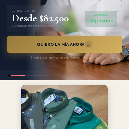
ESTILO PREMIUM
Desde $82.500
AHORRAS
+$300.000
El original cuesta $400.000+
QUIERO LA MÍA AHORA
→
🔒 Pago al recibir
📦 Envío gratis
🔄 Cambios por talla
🔥
¡Pocas unidades!
Stock limitado hoy