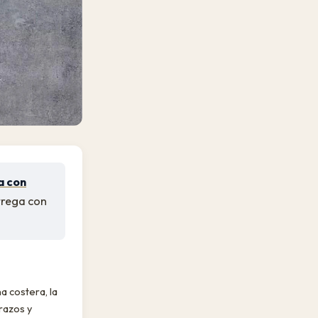
a con
trega con
a costera, la
razos y