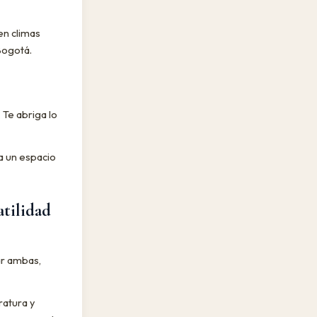
en climas
 Bogotá.
 Te abriga lo
 a un espacio
atilidad
ar ambas,
ratura y