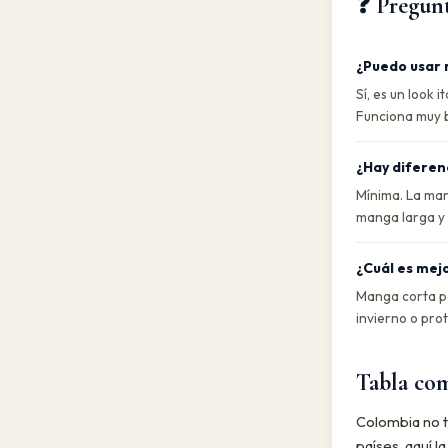
❓ Pregunt
¿Puedo usar 
Sí, es un look
Funciona muy bi
¿Hay diferen
Mínima. La man
manga larga y 
¿Cuál es mej
Manga corta pa
invierno o pro
Tabla com
Colombia no t
países, aquí l