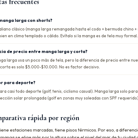
as frecuentes
manga larga con shorts?
 italiano clásico (manga larga remangada hasta el codo + bermuda chino +
en en clima templado o cálido. Evítalo si la manga es de tela muy formal.
cia de precio entre manga larga y corta?
ga larga usa un poco más de tela, pero la diferencia de precio entre nue
corta es solo $5.000-$10.000. No es factor decisivo.
or para deporte?
ra casi todo deporte (golf, tenis, ciclismo casual). Manga larga solo par
tección solar prolongada (golf en zonas muy soleadas con SPF requerido)
parativa rápida por región
iene estaciones marcadas, tiene pisos térmicos. Por eso, a diferenci
a manga se elige más por la altura sobre el nivel del mar de tu ciudad 