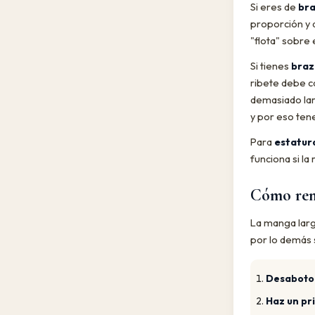
Si eres de
bra
proporción y 
"flota" sobre 
Si tienes
braz
ribete debe ca
demasiado larg
y por eso ten
Para
estatur
funciona si la
Cómo rem
La manga larg
por lo demás 
Desaboto
Haz un pr