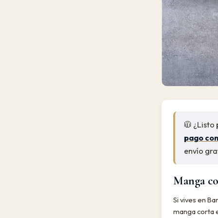
🧥 ¿Listo
pago co
envío gra
Manga cor
Si vives en Ba
manga corta es