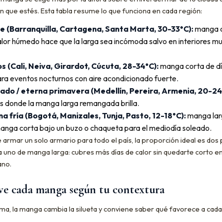
n que estés. Esta tabla resume lo que funciona en cada región:
e (Barranquilla, Cartagena, Santa Marta, 30-33°C):
manga c
alor húmedo hace que la larga sea incómoda salvo en interiores m
os (Cali, Neiva, Girardot, Cúcuta, 28-34°C):
manga corta de dí
para eventos nocturnos con aire acondicionado fuerte.
ado / eterna primavera (Medellín, Pereira, Armenia, 20-24
es donde la manga larga remangada brilla.
a fría (Bogotá, Manizales, Tunja, Pasto, 12-18°C):
manga la
manga corta bajo un buzo o chaqueta para el mediodía soleado.
e armar un solo armario para todo el país, la proporción ideal es do
a uno de manga larga: cubres más días de calor sin quedarte corto e
ano.
ve cada manga según tu contextura
lima, la manga cambia la silueta y conviene saber qué favorece a cad