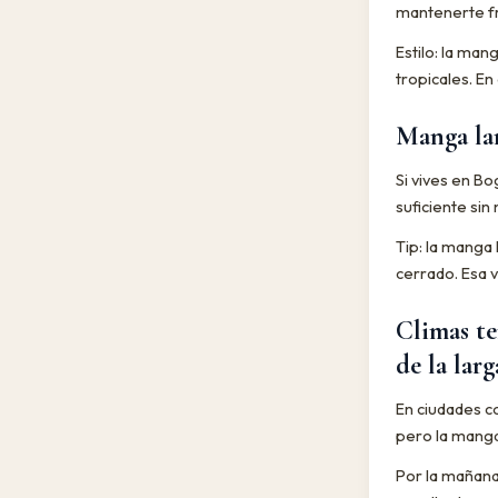
mantenerte fre
Estilo: la ma
tropicales. En
Manga lar
Si vives en Bo
suficiente sin
Tip: la manga 
cerrado. Esa v
Climas te
de la larg
En ciudades c
pero la manga
Por la mañana