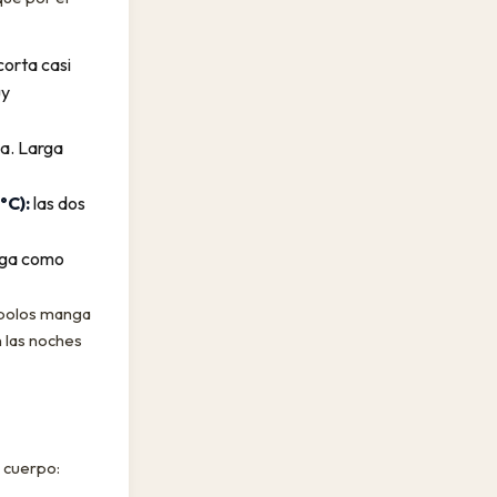
orta casi
uy
a. Larga
°C):
las dos
rga como
s polos manga
n las noches
a cuerpo: