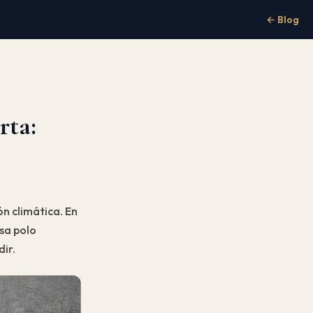
← Blog
rta:
n climática. En
sa polo
ir.