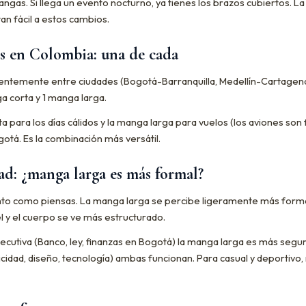
angas. Si llega un evento nocturno, ya tienes los brazos cubiertos. 
an fácil a estos cambios.
es en Colombia: una de cada
cuentemente entre ciudades (Bogotá-Barranquilla, Medellín-Cartagena)
 corta y 1 manga larga.
 para los días cálidos y la manga larga para vuelos (los aviones son f
otá. Es la combinación más versátil.
d: ¿manga larga es más formal?
anto como piensas. La manga larga se percibe ligeramente más form
l y el cuerpo se ve más estructurado.
jecutiva (Banco, ley, finanzas en Bogotá) la manga larga es más segur
icidad, diseño, tecnología) ambas funcionan. Para casual y deportivo