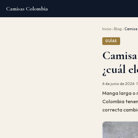
Camisas Colombia
Inicio
›
Blog
›
Camisa 
GUÍAS
Camisa 
¿cuál el
6 de junio de 2026
· 
Manga larga o m
Colombia tenemo
correcta cambia