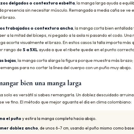
zos delgados o contextura esbelta
, la manga larga ayuda a equili
da presencia sin necesitar músculo. Remangada a media caña se ve e
el brazo.
os trabajados o contextura ancha
, la manga corta bien entallada
er a la mitad del bíceps, ni pegado a la axila ni pasando el codo. Un
a acorta visualmente el brazo. En estos casos la talla importa más qu
er rango de
S a 5XL
ayuda a que el ribete quede en el punto correcto
as bajas
, la manga corta alarga la figura porque muestra más brazo; 
 remangas para no cortar la línea del cuerpo con un puño muy abajo.
angar bien una manga larga
a solo es versátil si sabes remangarla. Un doblez descuidado arruina
se ve fino. El método que mejor aguanta el día en clima colombiano:
na el puño
y estira la manga completa hacia abajo.
imer doblez ancho
, de unos 6-7 cm, usando el puño mismo como base 