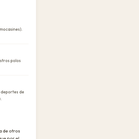
 mocasines).
stros polos
a deportes de
.
a de otros
que por el