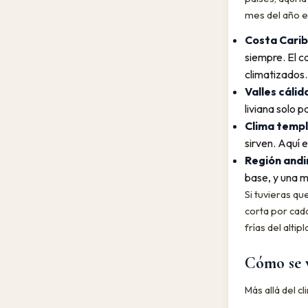
mes del año e
Costa Carib
siempre. El c
climatizados.
Valles cálid
liviana solo 
Clima templ
sirven. Aquí 
Región andin
base, y una 
Si tuvieras qu
corta por cad
frías del altipl
Cómo se 
Más allá del c