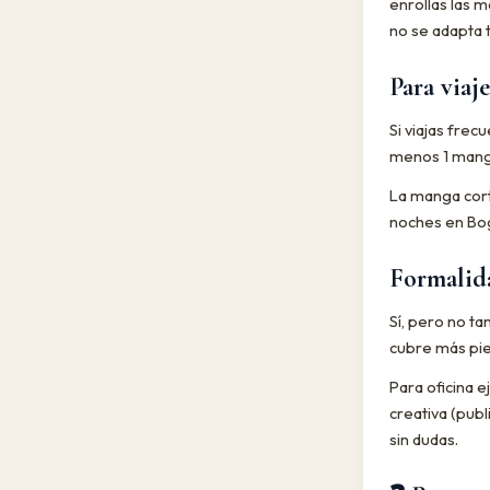
enrollas las m
no se adapta t
Para viaj
Si viajas fre
menos 1 manga
La manga corta
noches en Bog
Formalida
Sí, pero no t
cubre más pie
Para oficina e
creativa (publ
sin dudas.