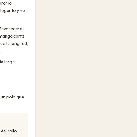
brar la
legante y no
 favorece: el
a manga corta
e la longitud,
.
la larga
 un polo que
del rollo.